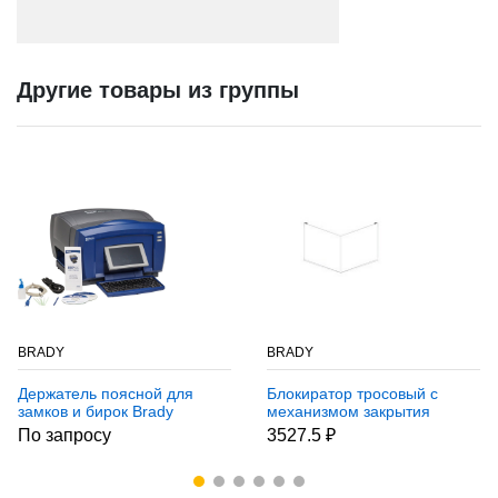
Другие товары из группы
BRADY
BRADY
Держатель поясной для
Блокиратор тросовый с
замков и бирок Brady
механизмом закрытия
стандартные блокирующие
Brady pro-lock ii,длина
По запросу
3527.5 ₽
замки: ka,ka, стандартные
троса материал и
замковые множители,
нержавеющая, красный,
бирки,
1.5 м, Сталь,полипропилен