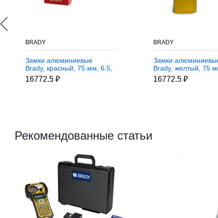
BRADY
BRADY
Замки алюминиевые
Замки алюминиевы
Brady, красный, 75 мм, 6.5,
Brady, желтый, 75 мм
Алюминий, Устойчив к
Алюминий, Устойчив
16772.5 ₽
16772.5 ₽
высокой температуре, 2, 6
высокой температуре
шт
шт
Рекомендованные статьи