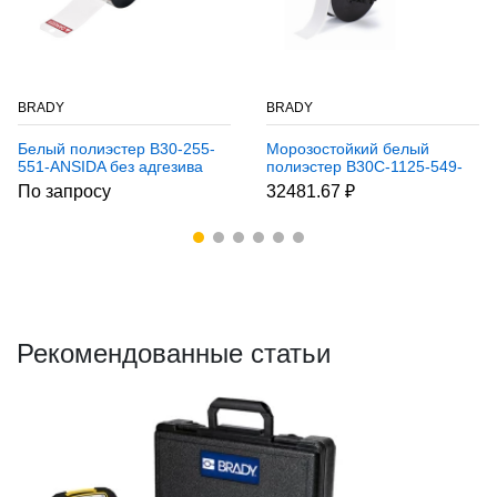
BRADY
BRADY
Белый полиэстер B30-255-
Морозостойкий белый
551-ANSIDA без адгезива
полиэстер B30C-1125-549-
B-551, бирки 82,55 * 146,05
WT, 28,58 мм * 30,48 м
По запросу
32481.67 ₽
мм, легенда DANGER, 100
(BBP31/33/35/37)
шт. (BBP31/33/35/37)
Рекомендованные статьи