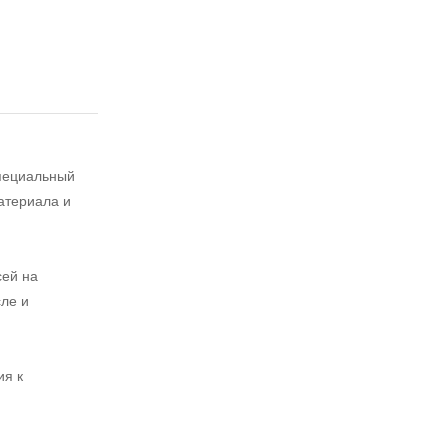
специальный
атериала и
сей на
ле и
ия к