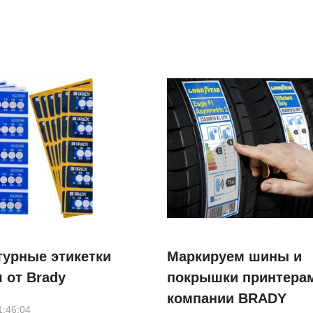
турные этикетки
Маркируем шины и
 от Brady
покрышки принтерам
компании BRADY
1:46:04