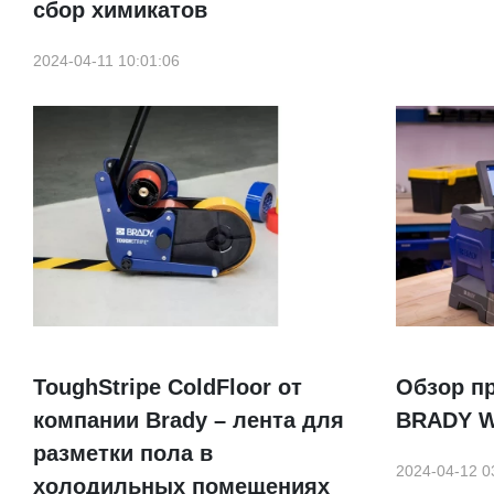
сбор химикатов
2024-04-11 10:01:06
ToughStripe ColdFloor от
Обзор пр
компании Brady – лента для
BRADY W
разметки пола в
2024-04-12 0
холодильных помещениях