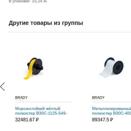
В упаковке: 15,24 м.
Другие товары из группы
BRADY
BRADY
Морозостойкий жёлтый
Металлизированны
полиэстер B30C-1125-549-
полиэстер B30C-40
YL, 28,58 мм * 30,48 м
SL, 101,6 мм * 30,4
32481.67 ₽
89347.5 ₽
(BBP31/33/35/37)
(BBP31/33/35/37)