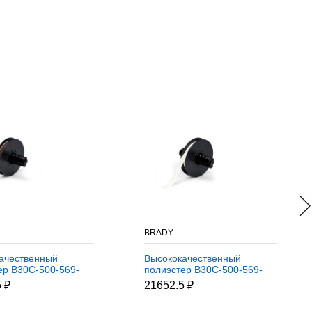
BRADY
ачественный
Высококачественный
ер B30C-500-569-
полиэстер B30C-500-569-
чневый, 12,7 мм *
CL, прозрачный, 12,7 мм *
 ₽
21652.5 ₽
(BBP31/33/35/37)
30,48 м (BBP31/33/35/37)