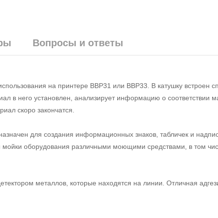
ры
Вопросы и ответы
использования на принтере BBP31 или BBP33. В катушку встроен 
риал в него установлен, анализирует информацию о соответствии м
риал скоро закончатся.
назначен для создания информационных знаков, табличек и надпи
 мойки оборудования различными моющими средствами, в том чис
детектором металлов, которые находятся на линии. Отличная адгез