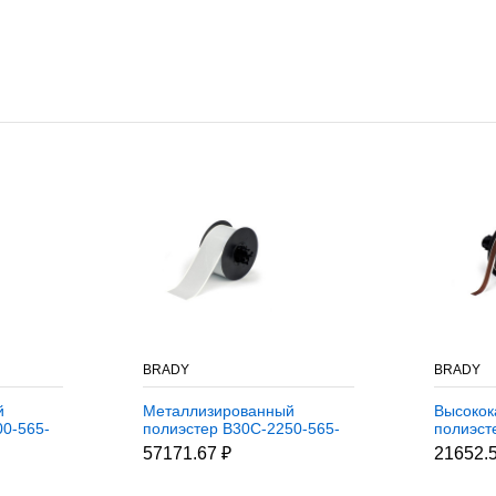
BRADY
BRADY
й
Металлизированный
Высокок
00-565-
полиэстер B30C-2250-565-
полиэст
8 м
SL, 57,15 мм * 30,48 м
BR, кори
57171.67 ₽
21652.5
(BBP31/33/35/37)
30,48 м 