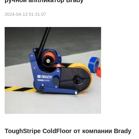
2024-04-13 01:31:07
ToughStripe ColdFloor от компании Brady