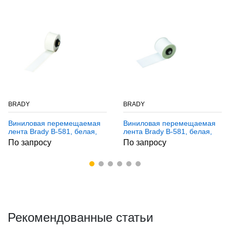
BRADY
BRADY
Виниловая перемещаемая
Виниловая перемещаемая
лента Brady B-581, белая,
лента Brady B-581, белая,
для принтера Handimark,
для принтера Handimark,
По запросу
По запросу
25 мм * 15 м
50 мм * 15 м
Рекомендованные статьи