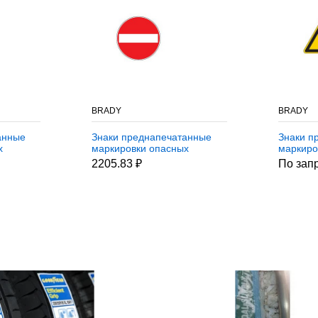
BRADY
BRADY
анные
Знаки преднапечатанные
Знаки п
х
маркировки опасных
маркиро
грузов Brady по
грузов B
2205.83 ₽
По зап
nfpa,пиктограмма-,
nfpa,пи
,
400x400 мм, b-7541,
пластин
Ламинация, pic 667,
7525, pi
Полиэстер, ромб