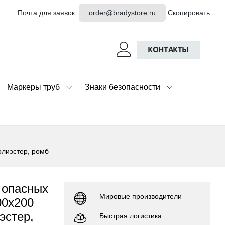
Почта для заявок:
order@bradystore.ru
Скопировать
КОНТАКТЫ
Маркеры труб
Знаки безопасности
олиэстер, ромб
 опасных
Мировые производители
00x200
эстер,
Быстрая логистика