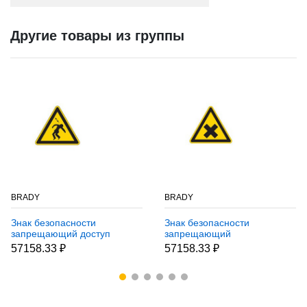
Другие товары из группы
BRADY
BRADY
Знак безопасности
Знак безопасности
запрещающий доступ
запрещающий
посторонним запрещен
запрещается пользоваться
57158.33 ₽
57158.33 ₽
Brady 100 мм, b-7541,
в качестве питьевой воды
Ламинация, pic 209,
Brady 100 мм, b-7541,
Полиэстер, 250 шт
Ламинация, pic 204,
Полиэстер, 250 шт