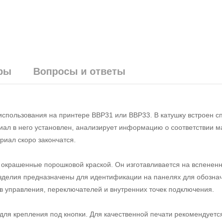
ры
Вопросы и ответы
использования на принтере BBP31 или BBP33. В катушку встроен 
риал в него установлен, анализирует информацию о соответствии м
риал скоро закончатся.
 окрашенные порошковой краской. Он изготавливается на вспененн
 изделия предназначены для идентификации на панелях для обозна
 управления, переключателей и внутренних точек подключения.
ля крепления под кнопки. Для качественной печати рекомендуетс