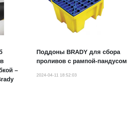
б
Поддоны BRADY для сбора
ов
проливов с рампой-пандусом
бкой –
2024-04-11 18:52:03
Brady