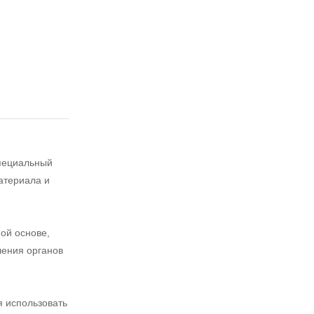
специальный
атериала и
ой основе,
чения органов
я использовать