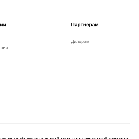
рии
Партнерам
е
Дилерам
ения