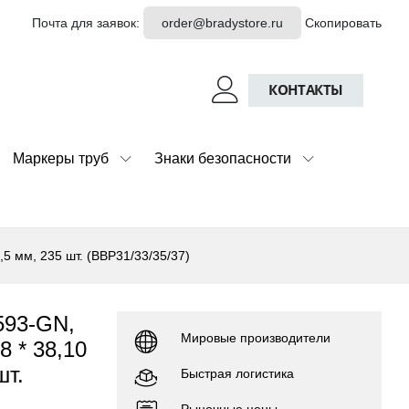
Почта для заявок:
order@bradystore.ru
Скопировать
КОНТАКТЫ
Маркеры труб
Знаки безопасности
5 мм, 235 шт. (BBP31/33/35/37)
593-GN,
Мировые производители
 * 38,10
шт.
Быстрая логистика
Рыночные цены