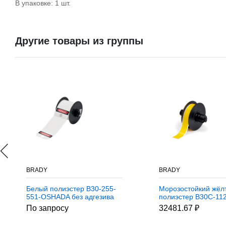
В упаковке: 1 шт.
Другие товары из группы
BRADY
BRADY
Белый полиэстер B30-255-
Морозостойкий жёл
551-OSHADA без адгезива
полиэстер B30C-112
B-551, бирки 82,55 *
YL, 28,58 мм * 30,4
По запросу
32481.67 ₽
146,05 мм, легенда
(BBP31/33/35/37)
DANGER, 100 шт.