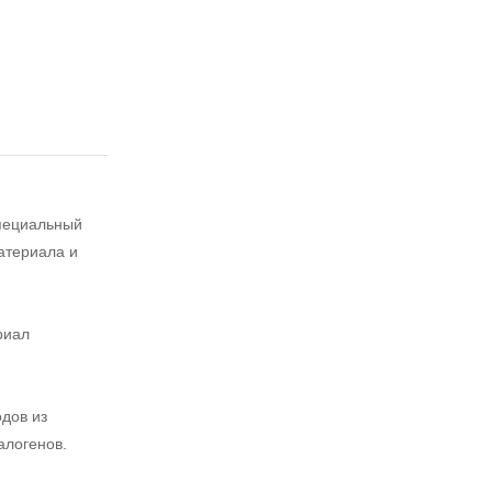
специальный
атериала и
риал
дов из
алогенов.