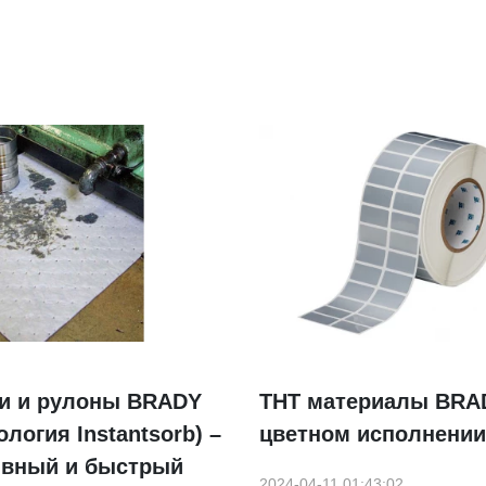
и и рулоны BRADY
THT материалы BRA
ология Instantsorb) –
цветном исполнении
вный и быстрый
2024-04-11 01:43:02