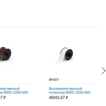
BRADY
ачественный
Высококачественный
ер B30C-2250-569-
полиэстер B30C-2250-569-
й, 57,15 мм *
WT, белый, 57,15 мм *
67 ₽
46931.67 ₽
(BBP31/33/35/37)
30,48 м (BBP31/33/35/37)