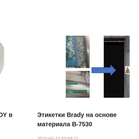
DY в
Этикетки Brady на основе
материала B-7530
2024-04-12 00:58:11