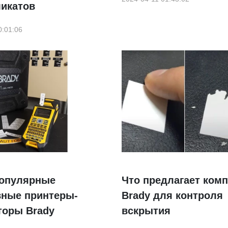
микатов
0:01:06
опулярные
Что предлагает ком
вные принтеры-
Brady для контроля
торы Brady
вскрытия