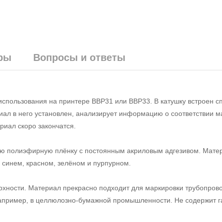
ры
Вопросы и ответы
использования на принтере BBP31 или BBP33. В катушку встроен 
риал в него установлен, анализирует информацию о соответствии м
риал скоро закончатся.
ую полиэфирную плёнку с постоянным акриловым адгезивом. Мате
, синем, красном, зелёном и пурпурном.
рхности. Материал прекрасно подходит для маркировки трубопрово
апример, в целлюлозно-бумажной промышленности. Не содержит г