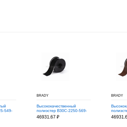
BRADY
BRADY
тый
Высококачественный
Высокок
5-549-
полиэстер B30C-2250-569-
полиэст
8 м
BK, чёрный, 57,15 мм *
GY, серы
46931.67 ₽
46931.
30,48 м (BBP31/33/35/37)
30,48 м 