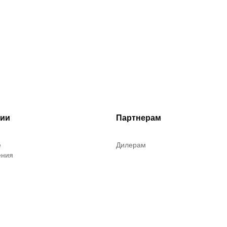
рии
Партнерам
е
Дилерам
ения