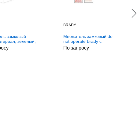
BRADY
ль замковый
Множитель замковый do
атериал, зеленый,
not operate Brady с
6.2x4.7 мм,
биркой,материал,
росу
По запросу
й, 5 шт
Алюминий, 5 шт