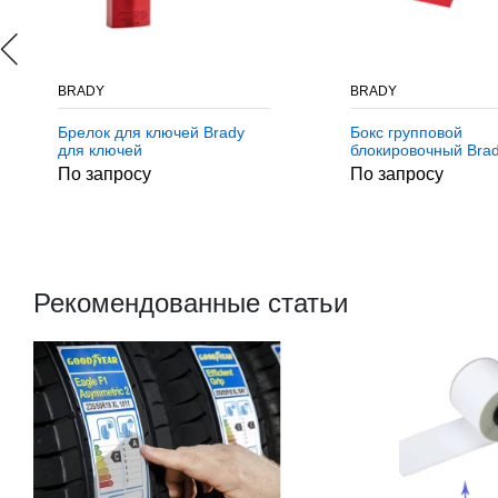
BRADY
BRADY
Брелок для ключей Brady
Бокс групповой
для ключей
блокировочный Bra
малый с окном
По запросу
По запросу
lexan,материал, Ст
Рекомендованные статьи