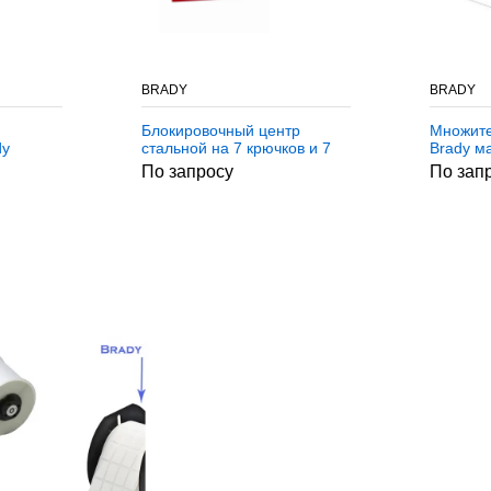
BRADY
BRADY
Блокировочный центр
Множите
dy
стальной на 7 крючков и 7
Brady м
замков Brady на 7 крючков
184.1x7
По запросу
По зап
аль
и 7 замков, Сталь
Алюмини