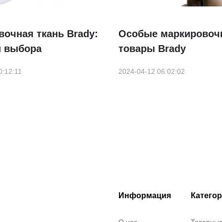
очная ткань Brady:
Особые маркировоч
и выбора
товары Brady
0:12:11
2024-04-12 06:02:02
Информация
Катего