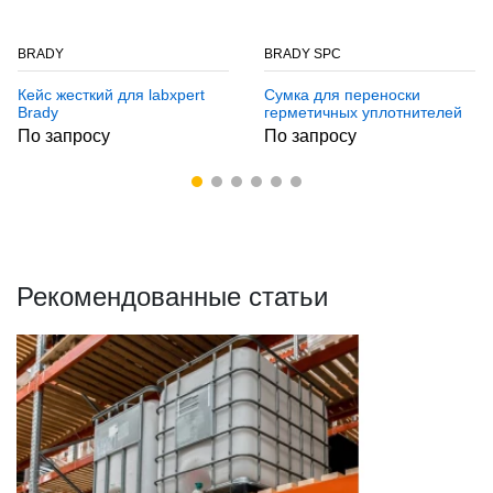
BRADY
BRADY SPC
Кейс жесткий для labxpert
Сумка для переноски
Brady
герметичных уплотнителей
или барьеров sb3 Brady
По запросу
По запросу
SPC bag-pvc18 pv18
(spc813922)
Рекомендованные статьи