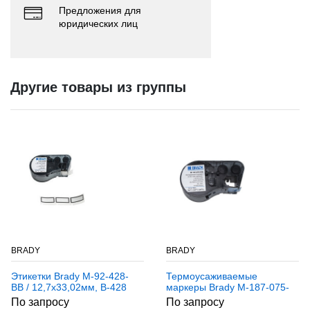
Предложения для
юридических лиц
Другие товары из группы
BRADY
BRADY
Этикетки Brady M-92-428-
Термоусаживаемые
BB / 12,7x33,02мм, B-428
маркеры Brady M-187-075-
342, 19,05 * 8,50 мм,
По запросу
По запросу
белые, печать черная,