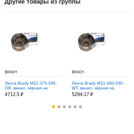
Другие товары из группы
BRADY
BRADY
Лента Brady M21-375-595-
Лента Brady M21-500-595-
OR, винил, чёрная на
WT, винил, чёрная на
оранжевом, 9,53 ммх6,4 м
белом, 12,7 ммх6,4 м
4712.5 ₽
5294.17 ₽