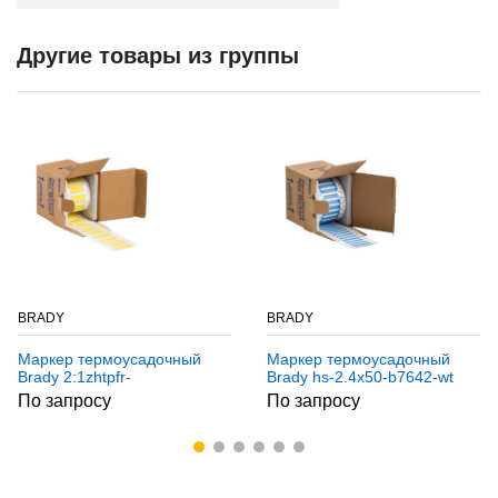
Другие товары из группы
BRADY
BRADY
Маркер термоусадочный
Маркер термоусадочный
Brady 2:1zhtpfr-
Brady hs-2.4x50-b7642-wt
12,7mmx50m-b7641-wt
По запросу
По запросу