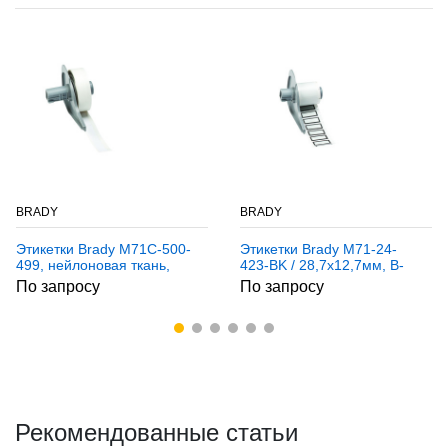
BRADY
BRADY
Этикетки Brady M71C-500-
Этикетки Brady M71-24-
499, нейлоновая ткань,
423-BK / 28,7x12,7мм, B-
12,7 мм x 9,14 м
423
По запросу
По запросу
Рекомендованные статьи