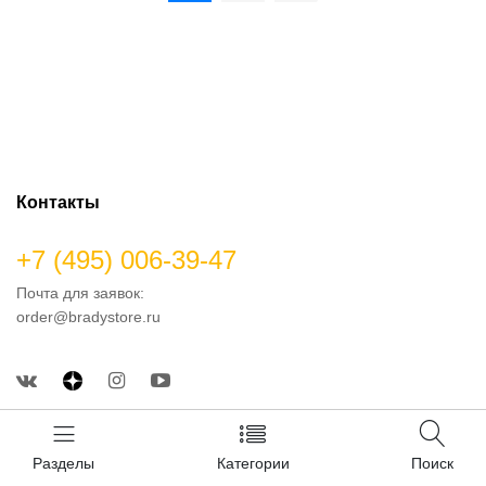
Контакты
+7 (495) 006-39-47
Почта для заявок:
order@bradystore.ru
Реквизиты в РФ
ОГРН: 1169658055599
Разделы
Категории
Поиск
ИНН: 6658486743