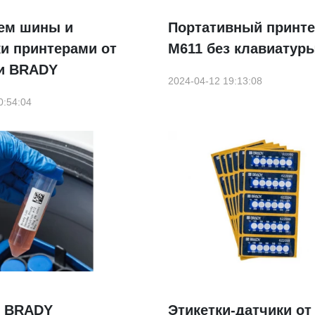
ем шины и
Портативный принт
и принтерами от
M611 без клавиатур
и BRADY
2024-04-12 19:13:08
0:54:04
и BRADY
Этикетки-датчики от