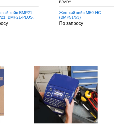
BRADY
овый кейс BMP21-
Жесткий кейс M50-HC
21, BMP21-PLUS,
(BMP51/53)
LAB)
росу
По запросу