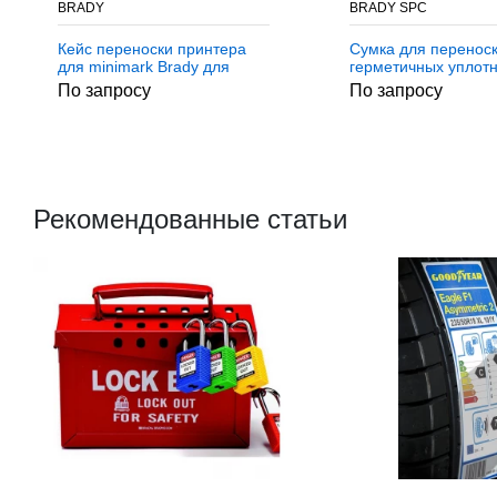
BRADY
BRADY SPC
Кейс переноски принтера
Сумка для перенос
для minimark Brady для
герметичных уплот
minimark
Brady SPC bag-pvc4
По запросу
По запросу
pvc42 (spc813925)
Рекомендованные статьи