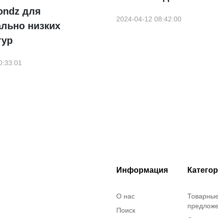
ondz для
2024-04-12 08:42:00
ально низких
тур
0:33:01
Информация
Катего
О нас
Товарны
предлож
Поиск