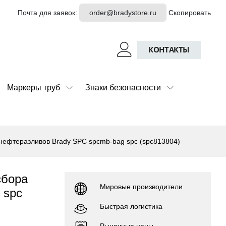
Почта для заявок:
order@bradystore.ru
Скопировать
КОНТАКТЫ
Маркеры труб
Знаки безопасности
нефтеразливов Brady SPC spcmb-bag spc (spc813804)
сбора
Мировые производители
 spc
Быстрая логистика
Рыночные цены