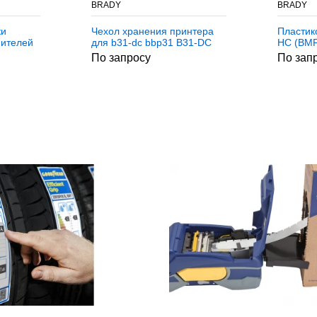
BRADY
BRADY
ки
Чехол хранения принтера
Пластик
нителей
для b31-dc bbp31 B31-DC
HC (BMP
2
BBP31
BMP21-
По запросу
По зап