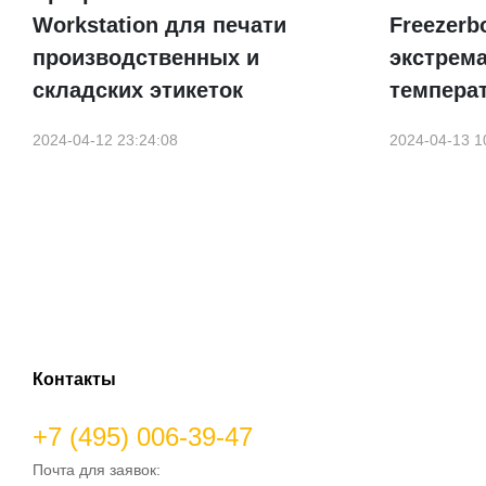
Workstation для печати
Freezerb
производственных и
экстрем
складских этикеток
темпера
2024-04-12 23:24:08
2024-04-13 1
Контакты
+7 (495) 006-39-47
Почта для заявок: