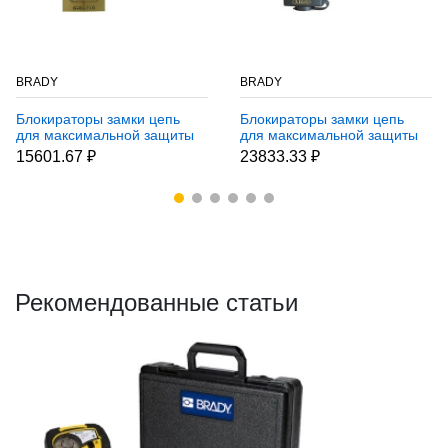
BRADY
BRADY
Блокираторы замки цепь
Блокираторы замки цепь
для максимальной защиты
для максимальной защиты
Brady стальная цепь
Brady стальная цепь
15601.67 ₽
23833.33 ₽
защищена тканевым
защищена тканевым
рукавом, 110 см, 8 мм
рукавом, 110 см, 10 мм
Рекомендованные статьи