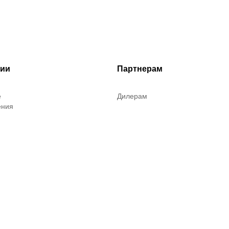
рии
Партнерам
е
Дилерам
ения