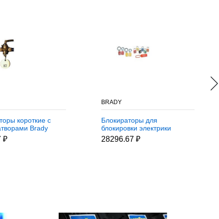
BRADY
торы короткие с
Блокираторы для
атворами Brady
блокировки электрики
тор короткий на 6
Brady замки,набор
 ₽
28296.67 ₽
одновременно