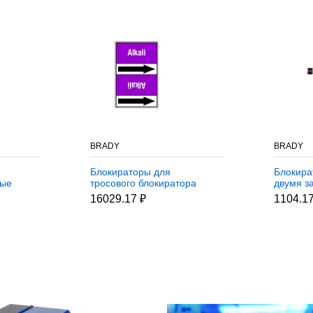
BRADY
BRADY
Блокираторы для
Блокира
лые
тросового блокиратора
двумя з
ратор
Brady
блокира
16029.17 ₽
1104.17
, 2.44
кабель,нержавеющая с
замков 
овым покрытием, красный,
50 м, Сталь,полипропилен