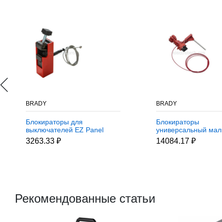
BRADY
BRADY
Блокираторы для
Блокираторы
выключателей EZ Panel
универсальный ма
Loc Clamp-On Brady
Brady малый блоки
3263.33 ₽
14084.17 ₽
блокиратор,длина троса
со стальным тросом
может использоваться
м
совместно с
дополнительным
самоклеящимся
держателем, 0.61 м
Рекомендованные статьи