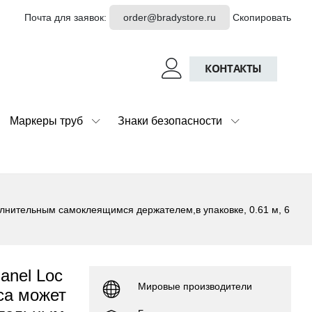
Почта для заявок:
order@bradystore.ru
Скопировать
КОНТАКТЫ
Маркеры труб
Знаки безопасности
олнительным самоклеящимся держателем,в упаковке, 0.61 м, 6
anel Loc
Мировые производители
са может