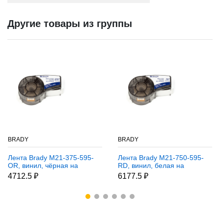
Другие товары из группы
BRADY
BRADY
Лента Brady M21-375-595-
Лента Brady M21-750-595-
OR, винил, чёрная на
RD, винил, белая на
оранжевом, 9,53 ммх6,4 м
красном, 19,05 ммх6,4 м
4712.5 ₽
6177.5 ₽