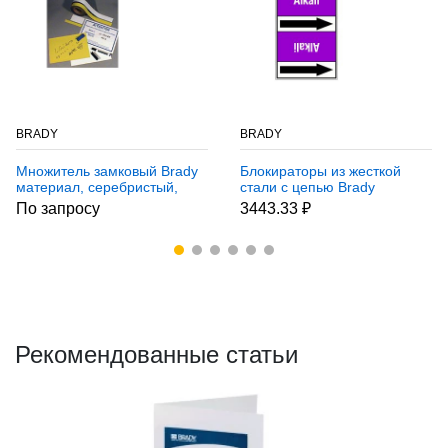
BRADY
BRADY
Множитель замковый Brady
Блокираторы из жесткой
материал, серебристый,
стали с цепью Brady
184.1x76.2x4.7 мм,
блокиратор 150 мм, 1 шт
По запросу
3443.33 ₽
Алюминий, 5 шт
Рекомендованные статьи