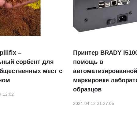
llfix –
Принтер BRADY I510
ьный сорбент для
помощь в
общественных мест с
автоматизированно
ном
маркировке лабора
образцов
7:12:02
2024-04-12 21:27:05