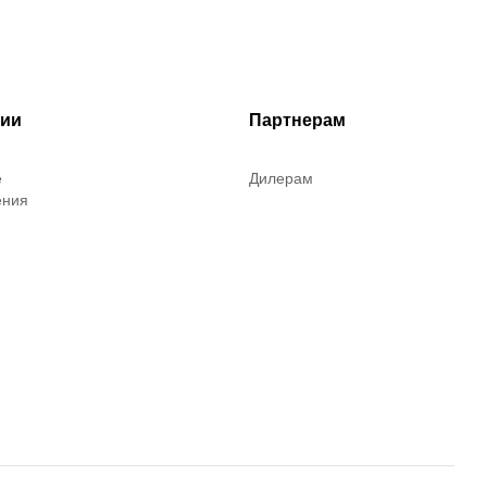
рии
Партнерам
е
Дилерам
ения