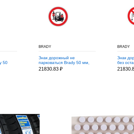
BRADY
BRADY
Знак дорожный не
Знак до
y 50
парковаться Brady 50 мм,
без ост
ция,
b-7541, Ламинация, pic
Brady 50
21830.83 ₽
21830.
 250 шт
225, Полиэстер, 250 шт
Ламинац
Полиэст