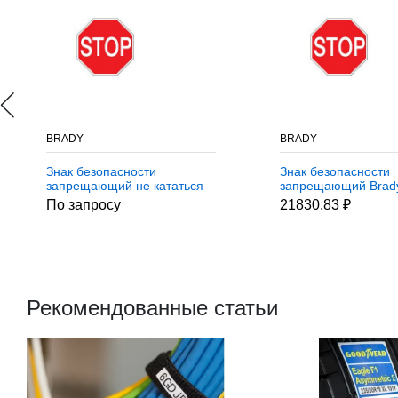
BRADY
BRADY
Знак безопасности
Знак безопасности
запрещающий не кататься
запрещающий Brad
на погрузчике Brady 50 мм,
мм, b-7541, Ламина
По запросу
21830.83 ₽
b-7541, Ламинация, pic
pic 215, Полиэстер,
211, Полиэстер, 250 шт
Рекомендованные статьи