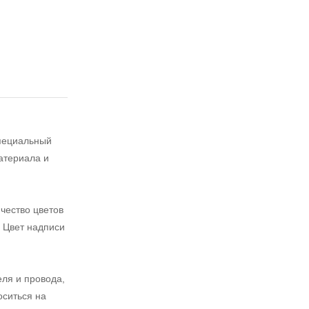
специальный
атериала и
чество цветов
. Цвет надписи
ля и провода,
оситься на