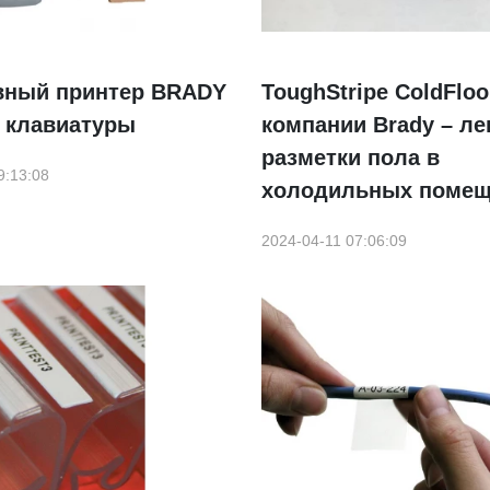
вный принтер BRADY
ToughStripe ColdFloo
з клавиатуры
компании Brady – ле
разметки пола в
9:13:08
холодильных помещ
2024-04-11 07:06:09