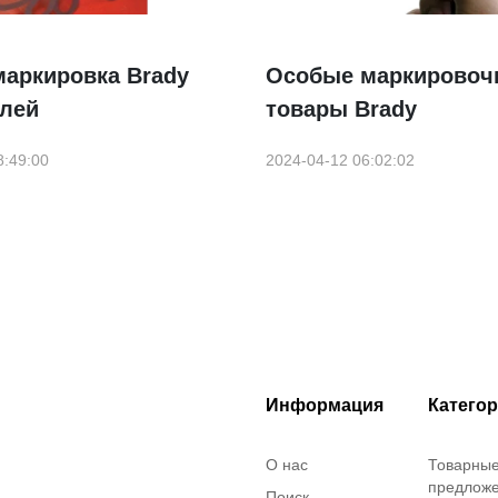
маркировка Brady
Особые маркировоч
елей
товары Brady
8:49:00
2024-04-12 06:02:02
Информация
Катего
О нас
Товарны
предлож
Поиск