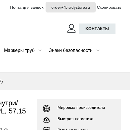
Почта для заявок:
order@bradystore.ru
Скопировать
КОНТАКТЫ
Маркеры труб
Знаки безопасности
7)
утри/
Мировые производители
L, 57,15
Быстрая логистика
.2026
Рыночные цены