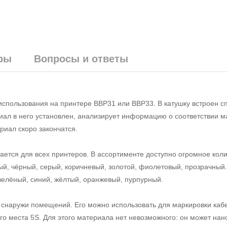
ры
Вопросы и ответы
использования на принтере BBP31 или BBP33. В катушку встроен 
риал в него установлен, анализирует информацию о соответствии м
риал скоро закончатся.
тся для всех принтеров. В ассортименте доступно огромное коли
вый, чёрный, серый, коричневый, золотой, фиолетовый, прозрачный
 зелёный, синий, жёлтый, оранжевый, пурпурный.
 снаружи помещений. Его можно использовать для маркировки кабе
го места 5S. Для этого материала нет невозможного: он может нан