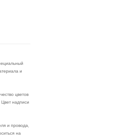
специальный
атериала и
чество цветов
. Цвет надписи
ля и провода,
оситься на