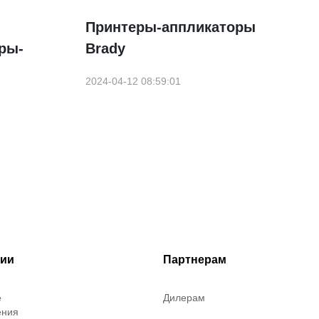
Принтеры-аппликаторы
ры-
Brady
2024-04-12 08:59:01
рии
Партнерам
е
Дилерам
ения