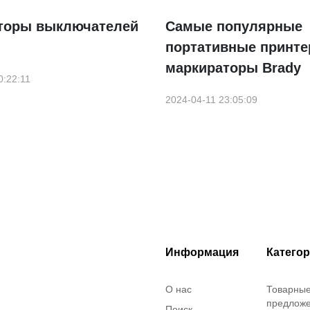
торы выключателей
Самые популярные
портативные принте
маркираторы Brady
0:22:11
2024-04-11 23:05:09
Информация
Катего
О нас
Товарны
предлож
Поиск