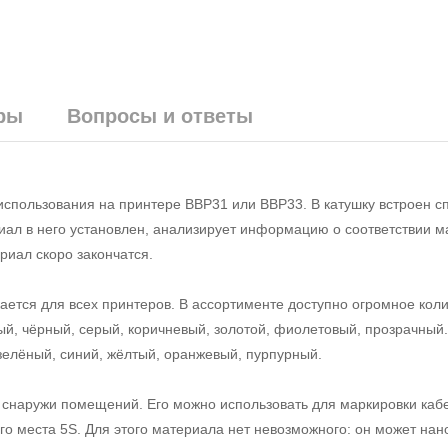
ры
Вопросы и ответы
использования на принтере BBP31 или BBP33. В катушку встроен 
риал в него установлен, анализирует информацию о соответствии м
риал скоро закончатся.
тся для всех принтеров. В ассортименте доступно огромное коли
вый, чёрный, серый, коричневый, золотой, фиолетовый, прозрачный
 зелёный, синий, жёлтый, оранжевый, пурпурный.
 снаружи помещений. Его можно использовать для маркировки кабе
го места 5S. Для этого материала нет невозможного: он может нан