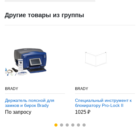
Другие товары из группы
BRADY
BRADY
Держатель поясной для
Специальный инструмент к
замков и бирок Brady
блокиратору Pro-Lock II
стандартные блокирующие
Brady материал, зеленый,
По запросу
1025 ₽
замки: ka,ka, стандартные
полипропилен
замковые множители,
бирки,
желтые,красный,красные,
6,6,2,3 шт