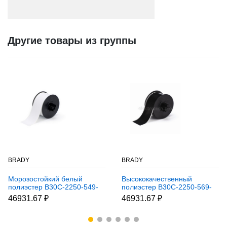
Другие товары из группы
BRADY
BRADY
Морозостойкий белый
Высококачественный
полиэстер B30C-2250-549-
полиэстер B30C-2250-569-
WT, 57,15 мм * 30,48 м
BK, чёрный, 57,15 мм *
46931.67 ₽
46931.67 ₽
(BBP31/33/35/37)
30,48 м (BBP31/33/35/37)