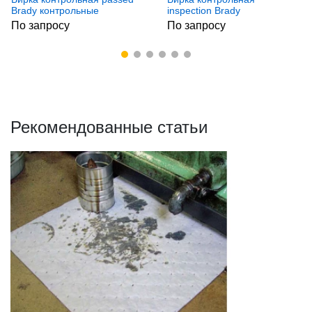
Brady контрольные
inspection Brady
бирки,обозначение
контрольные
По запросу
По запросу
качества и прохождения
бирки,обозначение
ремонта, Полужесткий,
качества и прохождения
Полиэстер, 10 шт
ремонта, Полужесткий,
Полиэстер, 10 шт
Рекомендованные статьи