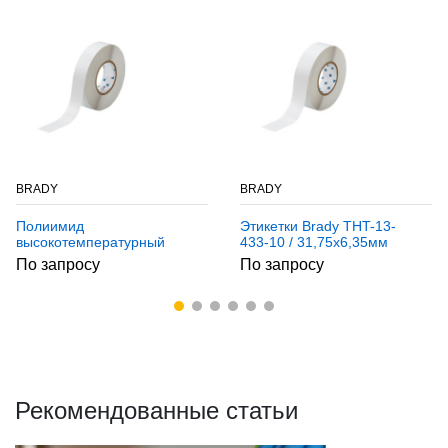
BRADY
BRADY
Полиимид
Этикетки Brady THT-13-
высокотемпературный
433-10 / 31,75x6,35мм
Brady tht-2-472-10,
По запросу
По запросу
22.86x6.35 мм, Полиимид,
10000 шт, Рулон
Рекомендованные статьи