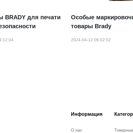
ы BRADY для печати
Особые маркировоч
езопасности
товары Brady
4:12:04
2024-04-12 06:02:02
Информация
Катего
О нас
Товарны