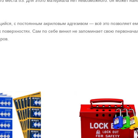
го места 5S. Для этого материала нет невозможного: он может нан
.
щийся, с постоянным акриловым адгезивом — всё это позволяет е
х поверхностях. Сам по себе винил не запоминает свою первонач
ров.