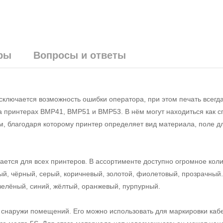
ры
Вопросы и ответы
ключается возможность ошибки оператора, при этом печать всегд
на принтерах BMP41, BMP51 и BMP53. В нём могут находиться как 
м, благодаря которому принтер определяет вид материала, поле дл
тся для всех принтеров. В ассортименте доступно огромное коли
вый, чёрный, серый, коричневый, золотой, фиолетовый, прозрачный
 зелёный, синий, жёлтый, оранжевый, пурпурный.
 снаружи помещений. Его можно использовать для маркировки кабе