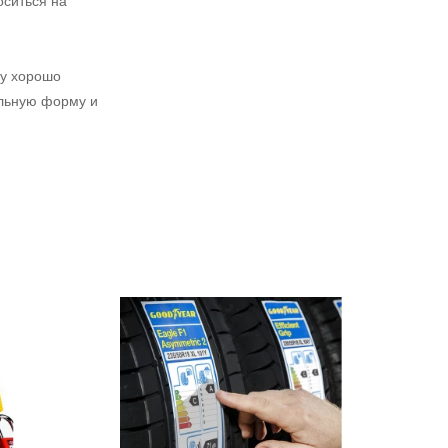
оситься на
му хорошо
альную форму и