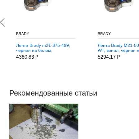
BRADY
BRADY
Лента Brady m21-375-499,
Лента Brady M21-50
черная на белом,
WT, винил, чёрная 
9.53x4870 мм, Нейлон
белом, 12,7 ммх6,4
4380.83 ₽
5294.17 ₽
Рекомендованные статьи