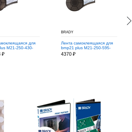
BRADY
амоклеящаяся для
Лента самоклеящаяся для
lus M21-250-430-
bmp21 plus M21-250-595-
WT
 ₽
4370 ₽