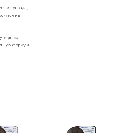
ля и провода,
оситься на
му хорошо
альную форму и