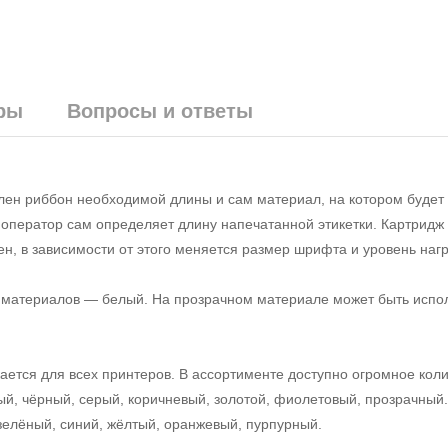
ры
Вопросы и ответы
влен риббон необходимой длины и сам материал, на котором будет
к, оператор сам определяет длину напечатанной этикетки. Картридж
, в зависимости от этого меняется размер шрифта и уровень нагр
 материалов — белый. На прозрачном материале может быть испол
тся для всех принтеров. В ассортименте доступно огромное коли
вый, чёрный, серый, коричневый, золотой, фиолетовый, прозрачный
 зелёный, синий, жёлтый, оранжевый, пурпурный.