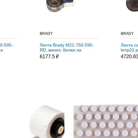
BRADY
BRADY
0-595-
Лента Brady M21-750-595-
Лента с
на
RD, винил, белая на
bmp21 p
 м
красном, 19,05 ммх6,4 м
WT-CL
6177.5 ₽
4720.83