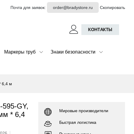
Почта для заявок:
order@bradystore.ru
Скопировать
КОНТАКТЫ
Маркеры труб
Знаки безопасности
 6,4 м
-595-GY,
Мировые производители
мм * 6,4
Быстрая логистика
2026
Рыночные цены