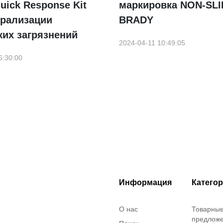
uick Response Kit
маркировка NON-SLI
трализации
BRADY
их загрязнений
2024-04-11 10:49:05
6:30:00
Информация
Катего
О нас
Товарны
предлож