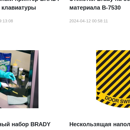
з клавиатуры
материала B-7530
9:13:08
2024-04-12 00:58:11
ный набор BRADY
Нескользящая напо