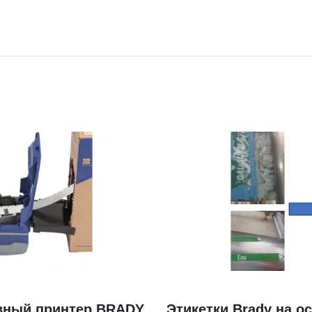
вный принтер BRADY
Этикетки Brady на о